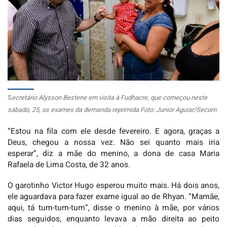
S
ecretário Alysson Bestene em visita à Fudhacre, que começou neste
sábado, 25, os exames da demanda reprimida Foto: Junior Aguiar/Secom
“Estou na fila com ele desde fevereiro. E agora, graças a
Deus, chegou a nossa vez. Não sei quanto mais iria
esperar”, diz a mãe do menino, a dona de casa Maria
Rafaela de Lima Costa, de 32 anos.
O garotinho Victor Hugo esperou muito mais. Há dois anos,
ele aguardava para fazer exame igual ao de Rhyan. “Mamãe,
aqui, tá tum-tum-tum”, disse o menino à mãe, por vários
dias seguidos, enquanto levava a mão direita ao peito