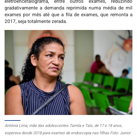
eletroencefalograma, entre outros exames, reduzindo
gradativamente a demanda reprimida numa média de mil
exames por mês até que a fila de exames, que remonta a
2017, seja totalmente zerada.
Antônia Lima, mãe das adolescentes Tamila e Taís, de 17 e 18 anos,
esperava desde 2018 para exames de endoscopia nas filhas Foto: Junior