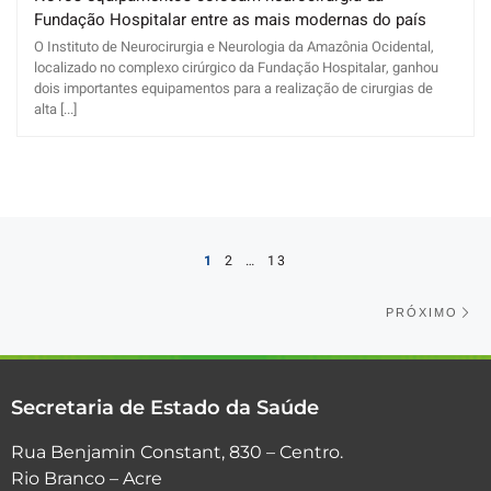
Fundação Hospitalar entre as mais modernas do país
O Instituto de Neurocirurgia e Neurologia da Amazônia Ocidental,
localizado no complexo cirúrgico da Fundação Hospitalar, ganhou
dois importantes equipamentos para a realização de cirurgias de
alta [...]
Posts navigation
1
2
…
13
Pr
PRÓXIMO
Secretaria de Estado da Saúde
Rua Benjamin Constant, 830 – Centro.
Rio Branco – Acre