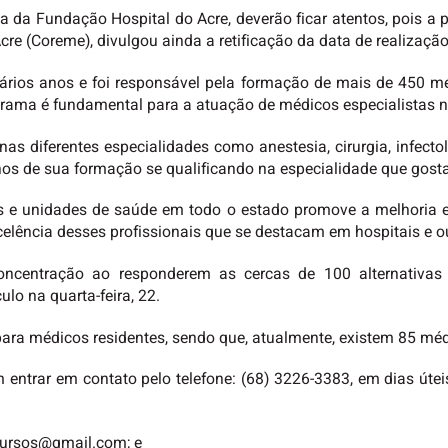
da Fundação Hospital do Acre, deverão ficar atentos, pois a pro
e (Coreme), divulgou ainda a retificação da data de realização
ários anos e foi responsável pela formação de mais de 450 mé
rama é fundamental para a atuação de médicos especialistas n
diferentes especialidades como anestesia, cirurgia, infectolog
os de sua formação se qualificando na especialidade que gosta
s e unidades de saúde em todo o estado promove a melhoria e
elência desses profissionais que se destacam em hospitais e ou
oncentração ao responderem as cercas de 100 alternativas 
ulo na quarta-feira, 22.
para médicos residentes, sendo que, atualmente, existem 85 mé
ntrar em contato pelo telefone: (68) 3226-3383, em dias útei
cursos@gmail.com; e